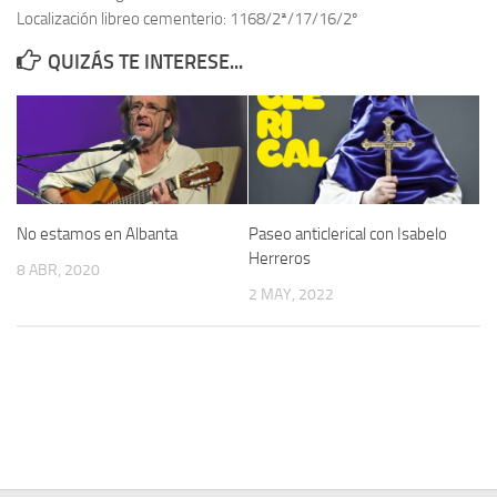
Localización libreo cementerio: 1168/2ª/17/16/2º
Contacto
QUIZÁS TE INTERESE...
Memoria Histórica
Investigación previa de la represión en Talavera de la Reina (1937-
1947).
Informe Represión en Toledo 1936-1947 | Buscador
Informe de la fosa de abril de 1939 de Tembleque
No estamos en Albanta
Paseo anticlerical con Isabelo
Enciclopedia Republicana
Herreros
8 ABR, 2020
Militantes históricos IR
2 MAY, 2022
Personajes republicanos
Izquierda Republicana. Agrupaciones y Militantes (1934-1939)
Izquierda Republicana. Navarra
Izquierda Republicana. Galicia
Textos esenciales del republicanismo