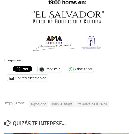
Noticias
Tienda
Compártelo:
Imprimir
WhatsApp
Correo electrónico
ETIQUETAS:
exposición
manuel azaña
talavera de la reina
QUIZÁS TE INTERESE...