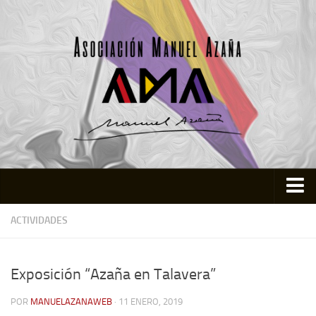
Inicio
ACTIVIDADES
Asociación
Quienes somos
Exposición “Azaña en Talavera”
Actividades
POR
MANUELAZANAWEB
· 11 ENERO, 2019
Colabora