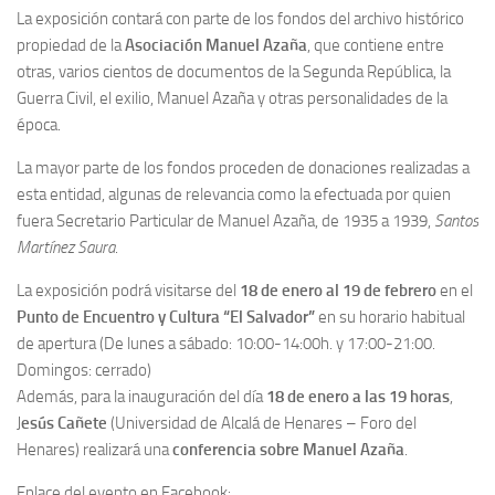
La exposición contará con parte de los fondos del archivo histórico
Contacto
propiedad de la
Asociación Manuel Azaña
, que contiene entre
otras, varios cientos de documentos de la Segunda República, la
Memoria Histórica
Guerra Civil, el exilio, Manuel Azaña y otras personalidades de la
Investigación previa de la represión en Talavera de la Reina (1937-
época.
1947).
La mayor parte de los fondos proceden de donaciones realizadas a
Informe Represión en Toledo 1936-1947 | Buscador
esta entidad, algunas de relevancia como la efectuada por quien
Informe de la fosa de abril de 1939 de Tembleque
fuera Secretario Particular de Manuel Azaña, de 1935 a 1939,
Santos
Enciclopedia Republicana
Martínez Saura
.
Militantes históricos IR
La exposición podrá visitarse del
18 de enero al 19 de febrero
en el
Punto de Encuentro y Cultura “El Salvador”
en su horario habitual
Personajes republicanos
de apertura (De lunes a sábado: 10:00-14:00h. y 17:00-21:00.
Izquierda Republicana. Agrupaciones y Militantes (1934-1939)
Domingos: cerrado)
Izquierda Republicana. Navarra
Además, para la inauguración del día
18 de enero a las 19 horas
,
J
esús Cañete
(Universidad de Alcalá de Henares – Foro del
Izquierda Republicana. Galicia
Henares) realizará una
conferencia sobre Manuel Azaña
.
Textos esenciales del republicanismo
Enlace del evento en Facebook: