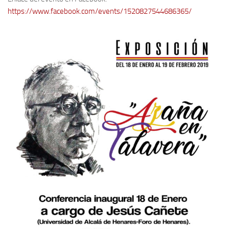
Archivo histórico
https://www.facebook.com/events/1520827544686365/
Archivo
Archivo Documental
Biografía
Cronología fundamental de Manuel Azaña
Artículos sobre Manuel Azaña
Ochenta años sin Manuel Azaña
Bibliografías
Biblioteca
Catálogo Biblioteca
Catálogo Hemeroteca
Fondo Mario J. Bonilla
Biblioteca-Novedades
Publicaciones destacadas de nuestra hemeroteca