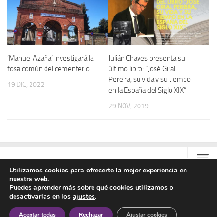
‘Manuel Azaña’ investigará la
Julián Chaves presenta su
fosa común del cementerio
último libro: “José Giral
Pereira, su vida y su tiempo
19 DIC, 2022
en la España del Siglo XIX”
29 NOV, 2019
Utilizamos cookies para ofrecerte la mejor experiencia en
nuestra web.
Contacto
Puedes aprender más sobre qué cookies utilizamos o
desactivarlas en los
ajustes
.
Colabora
Asociación Manuel Azaña © 2020 - Todos los derechos reservados
Aceptar todas
Rechazar
Ajustar cookies
Aviso Legal