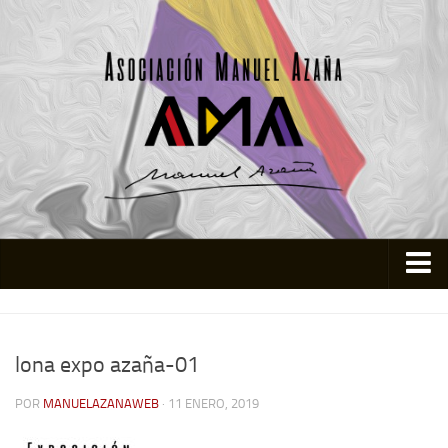
Inicio
Asociación
lona expo azaña-01
Quienes somos
POR
MANUELAZANAWEB
· 11 ENERO, 2019
Actividades
Colabora