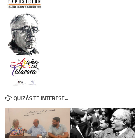
Contacto
Memoria Histórica
Investigación previa de la represión en Talavera de la Reina (1937-
1947).
Informe Represión en Toledo 1936-1947 | Buscador
Informe de la fosa de abril de 1939 de Tembleque
Enciclopedia Republicana
Militantes históricos IR
Personajes republicanos
QUIZÁS TE INTERESE...
Izquierda Republicana. Agrupaciones y Militantes (1934-1939)
Izquierda Republicana. Navarra
Izquierda Republicana. Galicia
Textos esenciales del republicanismo