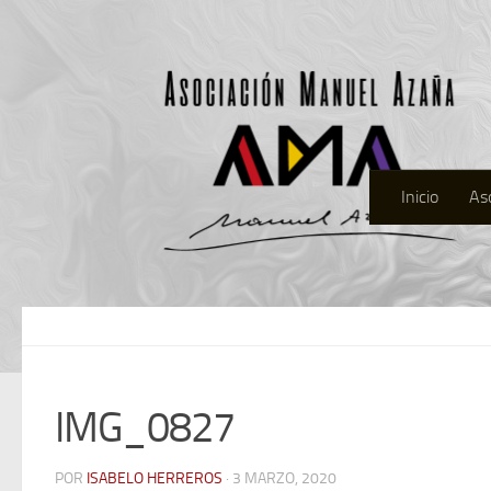
Inicio
As
IMG_0827
POR
ISABELO HERREROS
· 3 MARZO, 2020