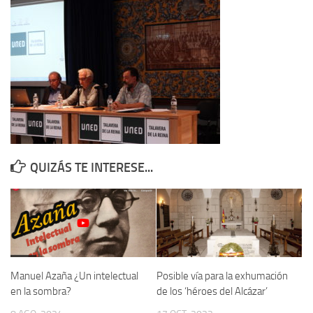
Contacto
Memoria Histórica
Investigación previa de la represión en Talavera de la Reina (1937-
1947).
Informe Represión en Toledo 1936-1947 | Buscador
Informe de la fosa de abril de 1939 de Tembleque
Enciclopedia Republicana
QUIZÁS TE INTERESE...
Militantes históricos IR
Personajes republicanos
Izquierda Republicana. Agrupaciones y Militantes (1934-1939)
Izquierda Republicana. Navarra
Izquierda Republicana. Galicia
Manuel Azaña ¿Un intelectual
Posible vía para la exhumación
en la sombra?
de los ‘héroes del Alcázar’
Textos esenciales del republicanismo