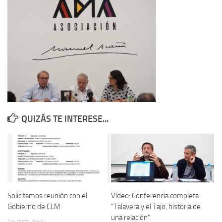
Contacto
Memoria Histórica
Investigación previa de la represión en Talavera de la Reina (1937-
1947).
Informe Represión en Toledo 1936-1947 | Buscador
Informe de la fosa de abril de 1939 de Tembleque
Enciclopedia Republicana
QUIZÁS TE INTERESE...
Militantes históricos IR
Personajes republicanos
Izquierda Republicana. Agrupaciones y Militantes (1934-1939)
Izquierda Republicana. Navarra
Izquierda Republicana. Galicia
Solicitamos reunión con el
Vídeo: Conferencia completa
Gobierno de CLM
“Talavera y el Tajo, historia de
Textos esenciales del republicanismo
una relación”