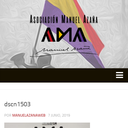
Inicio
Asociación
dscn1503
Quienes somos
POR
MANUELAZANAWEB
· 7 JUNIO, 2019
Actividades
Colabora