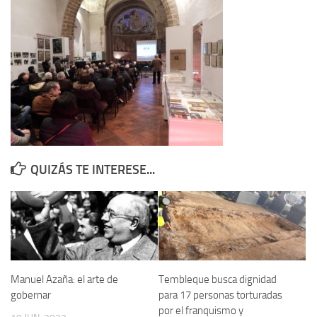
Contacto
Memoria Histórica
Investigación previa de la represión en Talavera de la Reina (1937-
1947).
Informe Represión en Toledo 1936-1947 | Buscador
Informe de la fosa de abril de 1939 de Tembleque
Enciclopedia Republicana
QUIZÁS TE INTERESE...
Militantes históricos IR
Personajes republicanos
Izquierda Republicana. Agrupaciones y Militantes (1934-1939)
Izquierda Republicana. Navarra
Izquierda Republicana. Galicia
Manuel Azaña: el arte de
Tembleque busca dignidad
gobernar
para 17 personas torturadas
Textos esenciales del republicanismo
por el franquismo y