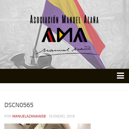
Inicio
Asociación
DSCN0565
Quienes somos
POR
MANUELAZANAWEB
· 19 ENERO, 2019
Actividades
Colabora