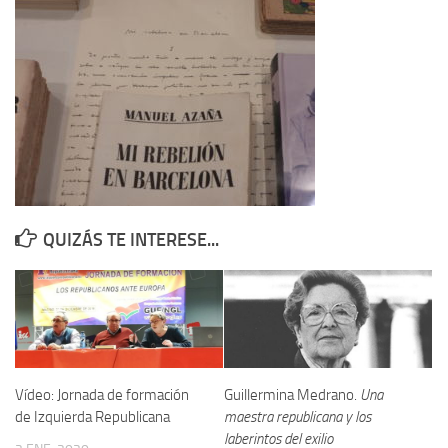
Contacto
Memoria Histórica
Investigación previa de la represión en Talavera de la Reina (1937-
1947).
Informe Represión en Toledo 1936-1947 | Buscador
Informe de la fosa de abril de 1939 de Tembleque
Enciclopedia Republicana
QUIZÁS TE INTERESE...
Militantes históricos IR
Personajes republicanos
Izquierda Republicana. Agrupaciones y Militantes (1934-1939)
Izquierda Republicana. Navarra
Izquierda Republicana. Galicia
Vídeo: Jornada de formación
Guillermina Medrano.
Una
de Izquierda Republicana
maestra republicana y los
Textos esenciales del republicanismo
laberintos del exilio