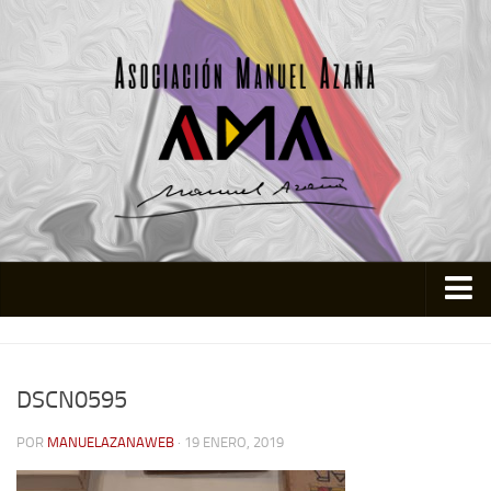
Inicio
Asociación
DSCN0595
Quienes somos
POR
MANUELAZANAWEB
· 19 ENERO, 2019
Actividades
Colabora