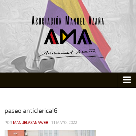
Inicio
Asociación
paseo anticlerical6
Quienes somos
POR
MANUELAZANAWEB
· 11 MAYO, 2022
Actividades
Colabora