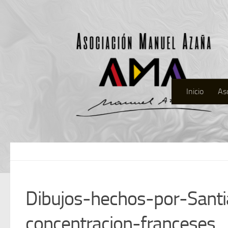
Inicio
As
Dibujos-hechos-por-Sant
concentracion-franceses