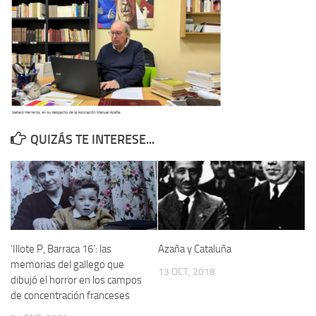
Contacto
Memoria Histórica
Investigación previa de la represión en Talavera de la Reina (1937-
1947).
Informe Represión en Toledo 1936-1947 | Buscador
Informe de la fosa de abril de 1939 de Tembleque
QUIZÁS TE INTERESE...
Enciclopedia Republicana
Militantes históricos IR
Personajes republicanos
Izquierda Republicana. Agrupaciones y Militantes (1934-1939)
‘Illote P, Barraca 16’: las
Azaña y Cataluña
Izquierda Republicana. Navarra
memorias del gallego que
13 OCT, 2018
Izquierda Republicana. Galicia
dibujó el horror en los campos
de concentración franceses
Textos esenciales del republicanismo