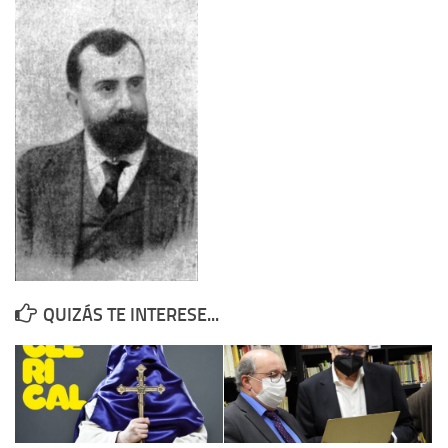
Contacto
Memoria Histórica
Investigación previa de la represión en Talavera de la Reina (1937-
1947).
Informe Represión en Toledo 1936-1947 | Buscador
Informe de la fosa de abril de 1939 de Tembleque
Enciclopedia Republicana
Militantes históricos IR
Personajes republicanos
QUIZÁS TE INTERESE...
Izquierda Republicana. Agrupaciones y Militantes (1934-1939)
Izquierda Republicana. Navarra
Izquierda Republicana. Galicia
Textos esenciales del republicanismo