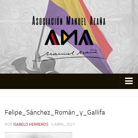
Inicio
Asociación
Felipe_Sánchez_Román_y_Gallifa
Quienes somos
POR
ISABELO HERREROS
· 4 ABRIL, 2021
Actividades
Colabora