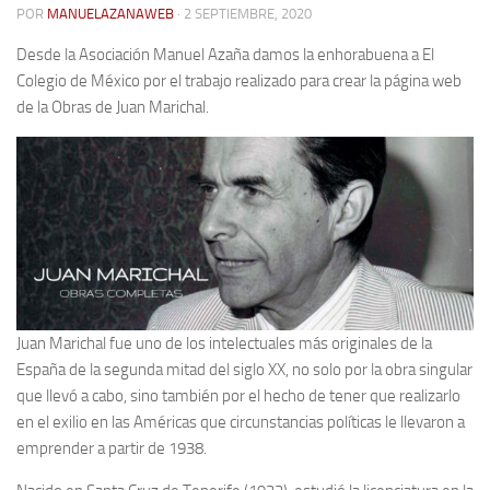
POR
MANUELAZANAWEB
· 2 SEPTIEMBRE, 2020
Contacto
Desde la Asociación Manuel Azaña damos la enhorabuena a El
Memoria Histórica
Colegio de México por el trabajo realizado para crear la página web
de la Obras de Juan Marichal.
Investigación previa de la represión en Talavera de la Reina (1937-
1947).
Informe Represión en Toledo 1936-1947 | Buscador
Informe de la fosa de abril de 1939 de Tembleque
Enciclopedia Republicana
Militantes históricos IR
Personajes republicanos
Juan Marichal fue uno de los intelectuales más originales de la
Izquierda Republicana. Agrupaciones y Militantes (1934-1939)
España de la segunda mitad del siglo XX, no solo por la obra singular
Izquierda Republicana. Navarra
que llevó a cabo, sino también por el hecho de tener que realizarlo
en el exilio en las Américas que circunstancias políticas le llevaron a
Izquierda Republicana. Galicia
emprender a partir de 1938.
Textos esenciales del republicanismo