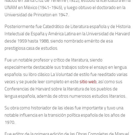
Nacido en Santa Cruz de Tenerife (1922), estudió la licenciatura en la
Archivo histórico
UNAM en México (1941-1945), y luego obtuvo el doctorado en la
Archivo
Universidad de Princeton en 1947.
Archivo Documental
Posteriormente fue Catedrático de Literatura española y de Historia
Biografía
Intelectual de España y América Latina en la Universidad de Harvard
desde 1959 hasta 1988, siendo nombrado emérito de esa
Cronología fundamental de Manuel Azaña
prestigiosa casa de estudios.
Artículos sobre Manuel Azaña
Fue un notable profesor y crítico de literatura, siendo
Ochenta años sin Manuel Azaña
especialmente destacable sus trabajos sobre el ensayo en lengua
Bibliografías
española: su libro clásico La Voluntad de estilo fue reeditado varias
veces y se puede leer completo en este
sitio web
, así como sus
Biblioteca
Conferencias de Harvard sobre la literatura de los pueblos de
Catálogo Biblioteca
lengua española, además de otros numerosos estudios literarios.
Catálogo Hemeroteca
Su obra como historiador de las ideas fue importante y tuvo una
Fondo Mario J. Bonilla
notable influencia en la transición política española de los años de
1970.
Biblioteca-Novedades
Fue editor de la primera edición de las Obras Completas de Manuel
Publicaciones destacadas de nuestra hemeroteca