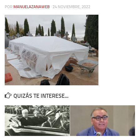
POR
MANUELAZANAWEB
· 24 NOVIEMBRE, 2022
Contacto
Memoria Histórica
Investigación previa de la represión en Talavera de la Reina (1937-
1947).
Informe Represión en Toledo 1936-1947 | Buscador
Informe de la fosa de abril de 1939 de Tembleque
Enciclopedia Republicana
Militantes históricos IR
Personajes republicanos
QUIZÁS TE INTERESE...
Izquierda Republicana. Agrupaciones y Militantes (1934-1939)
Izquierda Republicana. Navarra
Izquierda Republicana. Galicia
Textos esenciales del republicanismo