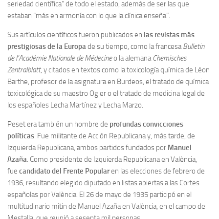
seriedad científica” de todo el estado, además de ser las que
estaban “más en armonía con lo que la clínica enseña”.
Sus artículos científicos fueron publicados en
las revistas más
prestigiosas de la Europa
de su tiempo, como la francesa
Bulletin
de l’Académie Nationale de Médecine
o la alemana
Chemisches
Zentralblatt
, y citados en textos como la toxicología química de Léon
Barthe, profesor de la asignatura en Burdeos, el tratado de química
toxicológica de su maestro Ogier o el tratado de medicina legal de
los españoles Lecha Martínez y Lecha Marzo.
Peset era también un hombre de
profundas convicciones
políticas
. Fue militante de Acción Republicana y, más tarde, de
Izquierda Republicana, ambos partidos fundados por
Manuel
Azaña
. Como presidente de Izquierda Republicana en València,
fue
candidato del Frente Popular
en las elecciones de febrero de
1936, resultando elegido diputado en listas abiertas a las Cortes
españolas por València. El 26 de mayo de 1935 participó en el
multitudinario mitin de Manuel Azaña en València, en el campo de
Mestalla, que reunió a sesenta mil personas.