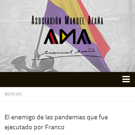
Inicio
NOTICIAS
Asociación
Quienes somos
El enemigo de las pandemias que fue
Actividades
ejecutado por Franco
Colabora