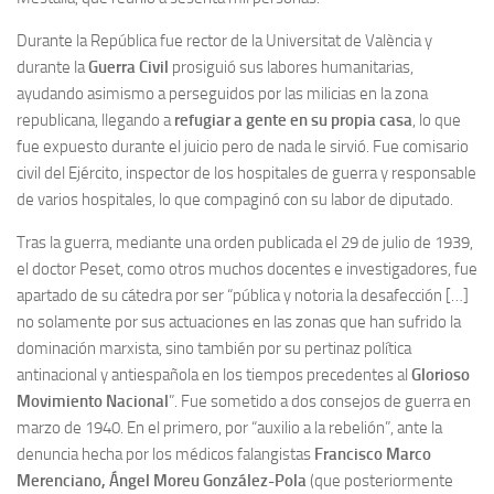
Durante la República fue rector de la Universitat de València y
durante la
Guerra Civil
prosiguió sus labores humanitarias,
ayudando asimismo a perseguidos por las milicias en la zona
republicana, llegando a
refugiar a gente en su propia casa
, lo que
fue expuesto durante el juicio pero de nada le sirvió. Fue comisario
civil del Ejército, inspector de los hospitales de guerra y responsable
de varios hospitales, lo que compaginó con su labor de diputado.
Tras la guerra, mediante una orden publicada el 29 de julio de 1939,
el doctor Peset, como otros muchos docentes e investigadores, fue
apartado de su cátedra por ser “pública y notoria la desafección […]
no solamente por sus actuaciones en las zonas que han sufrido la
dominación marxista, sino también por su pertinaz política
antinacional y antiespañola en los tiempos precedentes al
Glorioso
Movimiento Nacional
”. Fue sometido a dos consejos de guerra en
marzo de 1940. En el primero, por “auxilio a la rebelión”, ante la
denuncia hecha por los médicos falangistas
Francisco Marco
Merenciano, Ángel Moreu González-Pola
(que posteriormente