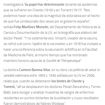
investigadora.
Su papel fue determinante
durante las epidemias
que se sufrieron en Cheste (1916) y en Torrent (1917). “Nos
podemos hacer una idea de la magnitud de esta tarea por el hecho
de que fue condecorado dos veces por el gobierno español”,
señala
Felip Martínez Monzón
, del Departamento de Historia de la
Ciencia y Documentación de la UV, en la biografía que elaboró del
doctor Peset. “Y no solamente eso: Vincent, creador de la vacuna,
se refirió a él como
l’apôtre de la vaccination
, y en 1918 fue invitado a
hacer una conferencia sobre la vacunación antitífica en la Facultad
de Medicina de París, al mismo tiempo que fue nombrado
miembro honoris causa de la
Société de Thérapeutique
”.
La doctora
Carmen Barona Vilar
, en su obra
Las políticas de salud: la
sanidad valenciana entre 1855 y 1936
, editada por la UV en 2006,
relata que, cuando se detectaron
los brotes de Cheste y
Torrent,
“allí se desplazaron los doctores Peset Aleixandre y Torres
Balbí, para recoger y analizar muestras de sangre de enfermos
residentes en puntos distantes de la población y cuyos resultados
fueron demostrativos de fiebres tifoideas”.