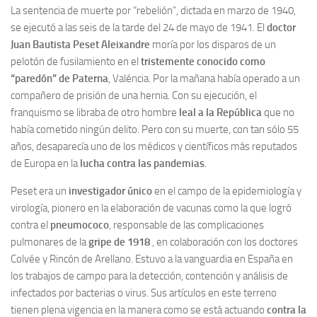
Archivo histórico
La sentencia de muerte por “rebelión”, dictada en marzo de 1940,
se ejecutó a las seis de la tarde del 24 de mayo de 1941. El
doctor
Archivo
Juan Bautista Peset Aleixandre
moría por los disparos de un
Archivo Documental
pelotón de fusilamiento en el
tristemente conocido como
“paredón” de Paterna
, Valéncia. Por la mañana había operado a un
Biografía
compañero de prisión de una hernia. Con su ejecución, el
Cronología fundamental de Manuel Azaña
franquismo se libraba de otro hombre
leal a la República
que no
Artículos sobre Manuel Azaña
había cometido ningún delito. Pero con su muerte, con tan sólo 55
años, desaparecía uno de los médicos y científicos más reputados
Ochenta años sin Manuel Azaña
de Europa en la
lucha contra las pandemias
.
Bibliografías
Peset era un
investigador único
en el campo de la epidemiología y
Biblioteca
virología, pionero en la elaboración de vacunas como la que logró
Catálogo Biblioteca
contra el
pneumococo
, responsable de las complicaciones
pulmonares de la
gripe de 1918
, en colaboración con los doctores
Catálogo Hemeroteca
Colvée y Rincón de Arellano. Estuvo a la vanguardia en España en
Fondo Mario J. Bonilla
los trabajos de campo para la detección, contención y análisis de
Biblioteca-Novedades
infectados por bacterias o virus. Sus artículos en este terreno
tienen plena vigencia en la manera como se está actuando
contra la
Publicaciones destacadas de nuestra hemeroteca