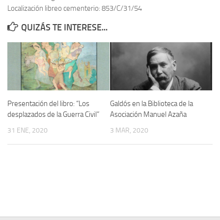
Localización libreo cementerio: 853/C/31/54
Contacto
QUIZÁS TE INTERESE...
Memoria Histórica
Investigación previa de la represión en Talavera de la Reina (1937-
1947).
Informe Represión en Toledo 1936-1947 | Buscador
Informe de la fosa de abril de 1939 de Tembleque
Presentación del libro: “Los
Galdós en la Biblioteca de la
Enciclopedia Republicana
desplazados de la Guerra Civil”
Asociación Manuel Azaña
Militantes históricos IR
31 ENE, 2020
3 MAR, 2020
Personajes republicanos
Izquierda Republicana. Agrupaciones y Militantes (1934-1939)
Izquierda Republicana. Navarra
Izquierda Republicana. Galicia
Textos esenciales del republicanismo