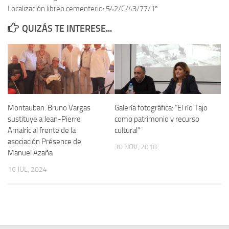
Localización libreo cementerio: 542/C/43/77/1º
Contacto
QUIZÁS TE INTERESE...
Memoria Histórica
Investigación previa de la represión en Talavera de la Reina (1937-
1947).
Informe Represión en Toledo 1936-1947 | Buscador
Informe de la fosa de abril de 1939 de Tembleque
Montauban. Bruno Vargas
Galería fotográfica: “El río Tajo
Enciclopedia Republicana
sustituye a Jean-Pierre
como patrimonio y recurso
Amalric al frente de la
cultural”
Militantes históricos IR
asociación Présence de
30 NOV, 2018
Personajes republicanos
Manuel Azaña
Izquierda Republicana. Agrupaciones y Militantes (1934-1939)
16 JUL, 2024
Izquierda Republicana. Navarra
Izquierda Republicana. Galicia
Textos esenciales del republicanismo