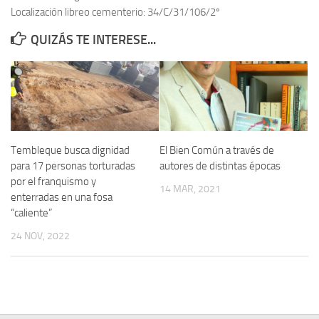
Localización libreo cementerio: 34/C/31/106/2º
Contacto
QUIZÁS TE INTERESE...
Memoria Histórica
Investigación previa de la represión en Talavera de la Reina (1937-
1947).
Informe Represión en Toledo 1936-1947 | Buscador
Informe de la fosa de abril de 1939 de Tembleque
Tembleque busca dignidad
El Bien Común a través de
Enciclopedia Republicana
para 17 personas torturadas
autores de distintas épocas
por el franquismo y
Militantes históricos IR
14 MAR, 2021
enterradas en una fosa
Personajes republicanos
“caliente”
Izquierda Republicana. Agrupaciones y Militantes (1934-1939)
24 NOV, 2022
Izquierda Republicana. Navarra
Izquierda Republicana. Galicia
Textos esenciales del republicanismo