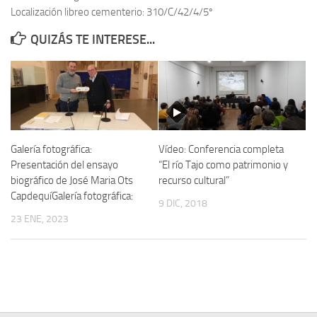
Localización libreo cementerio: 310/C/42/4/5º
Contacto
QUIZÁS TE INTERESE...
Memoria Histórica
Investigación previa de la represión en Talavera de la Reina (1937-
1947).
Informe Represión en Toledo 1936-1947 | Buscador
Informe de la fosa de abril de 1939 de Tembleque
Galería fotográfica:
Vídeo: Conferencia completa
Enciclopedia Republicana
Presentación del ensayo
“El río Tajo como patrimonio y
biográfico de José Maria Ots
recurso cultural”
Militantes históricos IR
CapdequíGalería fotográfica:
9 DIC, 2018
Personajes republicanos
23 ENE, 2023
Izquierda Republicana. Agrupaciones y Militantes (1934-1939)
Izquierda Republicana. Navarra
Izquierda Republicana. Galicia
Textos esenciales del republicanismo