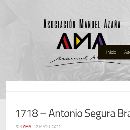
Inicio
As
1718 – Antonio Segura Br
POR
AMA
· 12 MAYO, 2022