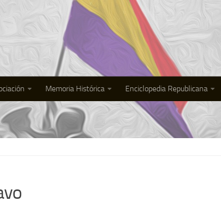
ociación
Memoria Histórica
Enciclopedia Republicana
avo