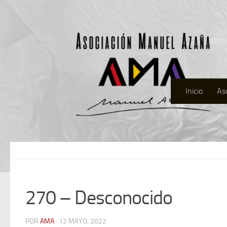
Inicio
As
270 – Desconocido
POR
AMA
· 12 MAYO, 2022