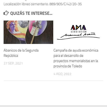
Localización libreo cementerio: 889/905/C/42/20-35
Contacto
QUIZÁS TE INTERESE...
Memoria Histórica
Investigación previa de la represión en Talavera de la Reina (1937-
1947).
Informe Represión en Toledo 1936-1947 | Buscador
Informe de la fosa de abril de 1939 de Tembleque
Abanicos de la Segunda
Campaña de ayuda económica
Enciclopedia Republicana
República
para el desarrollo de
proyectos memorialistas en la
Militantes históricos IR
27 SEP, 2021
provincia de Toledo
Personajes republicanos
4 AGO, 2022
Izquierda Republicana. Agrupaciones y Militantes (1934-1939)
Izquierda Republicana. Navarra
Izquierda Republicana. Galicia
Textos esenciales del republicanismo