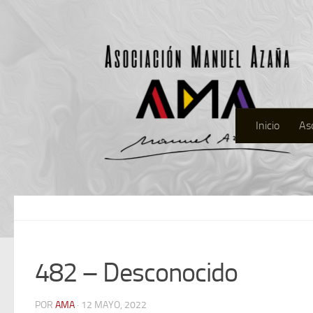
Inicio
As
482 – Desconocido
POR
AMA
· 12 MAYO, 2022