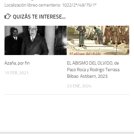
Localización libreo cementerio: 1022/2ª/49/75/1º
Contacto
QUIZÁS TE INTERESE...
Memoria Histórica
Investigación previa de la represión en Talavera de la Reina (1937-
1947).
Informe Represión en Toledo 1936-1947 | Buscador
Informe de la fosa de abril de 1939 de Tembleque
Azaña, por fin
EL ABISMO DEL OLVIDO, de
Enciclopedia Republicana
Paco Roca y Rodrigo Terrasa.
15 FEB, 2021
Bilbao: Astiberri, 2023.
Militantes históricos IR
23 ENE, 2024
Personajes republicanos
Izquierda Republicana. Agrupaciones y Militantes (1934-1939)
Izquierda Republicana. Navarra
Izquierda Republicana. Galicia
Textos esenciales del republicanismo