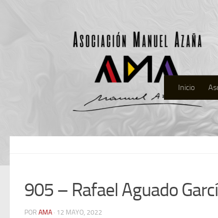
Inicio
As
905 – Rafael Aguado Garc
POR
AMA
· 12 MAYO, 2022