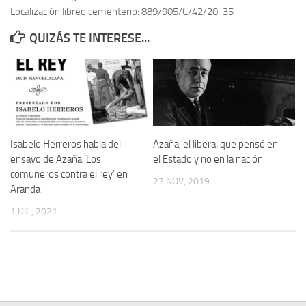
Localización libreo cementerio: 889/905/C/42/20-35
Contacto
QUIZÁS TE INTERESE...
Memoria Histórica
Investigación previa de la represión en Talavera de la Reina (1937-
1947).
Informe Represión en Toledo 1936-1947 | Buscador
Informe de la fosa de abril de 1939 de Tembleque
Isabelo Herreros habla del
Azaña, el liberal que pensó en
Enciclopedia Republicana
ensayo de Azaña ‘Los
el Estado y no en la nación
comuneros contra el rey’ en
Militantes históricos IR
27 NOV, 2019
Aranda
Personajes republicanos
1 DIC, 2021
Izquierda Republicana. Agrupaciones y Militantes (1934-1939)
Izquierda Republicana. Navarra
Izquierda Republicana. Galicia
Textos esenciales del republicanismo