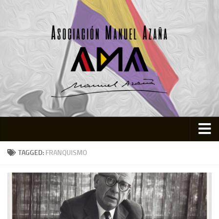
Inicio
TAGGED:
FRANQUISMO
Asociación
Quienes somos
Actividades
Colabora