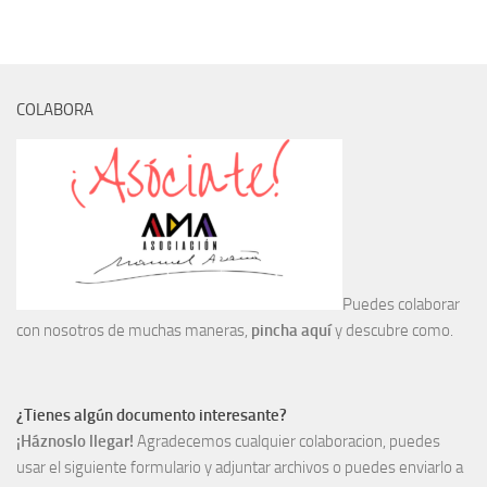
Archivo histórico
Archivo
Archivo Documental
COLABORA
Biografía
Cronología fundamental de Manuel Azaña
Artículos sobre Manuel Azaña
Ochenta años sin Manuel Azaña
Bibliografías
Biblioteca
Puedes colaborar
con nosotros de muchas maneras,
pincha aquí
y descubre como.
Catálogo Biblioteca
Catálogo Hemeroteca
Fondo Mario J. Bonilla
¿Tienes algún documento interesante?
¡Háznoslo llegar!
Agradecemos cualquier colaboracion, puedes
Biblioteca-Novedades
usar el siguiente formulario y adjuntar archivos o puedes enviarlo a
Publicaciones destacadas de nuestra hemeroteca