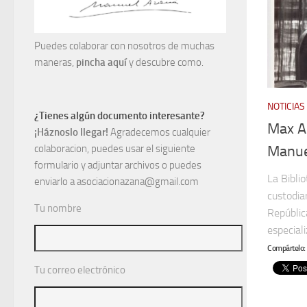
Puedes colaborar con nosotros de muchas
maneras,
pincha aquí
y descubre como.
NOTICIAS
¿Tienes algún documento interesante?
Max Au
¡Háznoslo llegar!
Agradecemos cualquier
colaboracion, puedes usar el siguiente
Manue
formulario y adjuntar archivos o puedes
La Bibli
enviarlo a asociacionazana@gmail.com
custodia
Tu nombre
Repúblic
especiali
Compártelo:
Tu correo electrónico