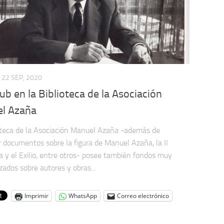
22 SEP, 2020
b en la Biblioteca de la Asociación
l Azaña
oteca de la Asociación Manuel Azaña -además de
r documentos sobre la figura de Manuel Azaña, la II
a y el Exilio, entre otros- posee también fondos muy
zados sobre autores y obras...
Imprimir
WhatsApp
Correo electrónico