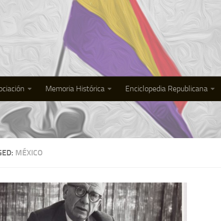
ociación
Memoria Histórica
Enciclopedia Republicana
GED:
MÉXICO