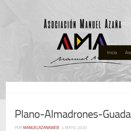
Inicio
As
Plano-Almadrones-Guada
POR
MANUELAZANAWEB
· 4 MAYO, 2020