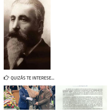
Contacto
Memoria Histórica
Investigación previa de la represión en Talavera de la Reina (1937-
1947).
Informe Represión en Toledo 1936-1947 | Buscador
Informe de la fosa de abril de 1939 de Tembleque
Enciclopedia Republicana
Militantes históricos IR
Personajes republicanos
QUIZÁS TE INTERESE...
Izquierda Republicana. Agrupaciones y Militantes (1934-1939)
Izquierda Republicana. Navarra
Izquierda Republicana. Galicia
Textos esenciales del republicanismo