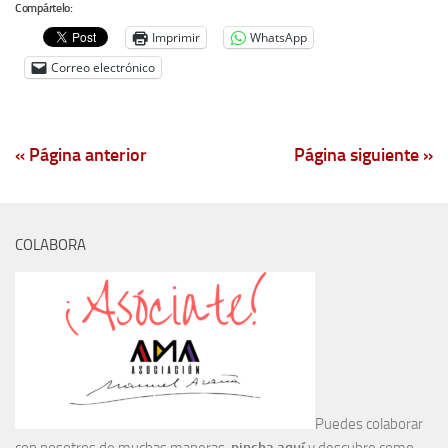
Compártelo:
Imprimir
WhatsApp
Correo electrónico
« Página anterior
Página siguiente »
COLABORA
Puedes colaborar
con nosotros de muchas maneras,
pincha aquí
y descubre como.