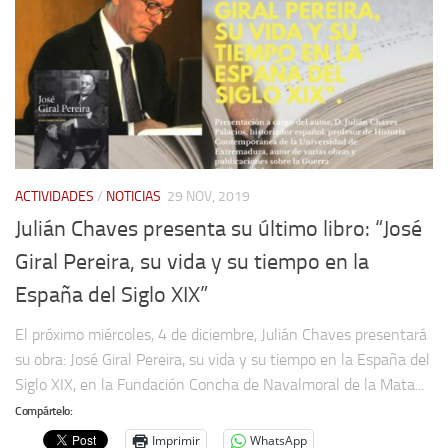
ACTIVIDADES
/
NOTICIAS
29 NOV, 2019
Julián Chaves presenta su último libro: “José
Giral Pereira, su vida y su tiempo en la
España del Siglo XIX”
El próximo miércoles, 4 de diciembre, Julián Chaves presentará
su obra: José Giral Pereira, su vida y su tiempo en la España del
Siglo XIX, en la Fundación Concha de Navalmoral de la Mata...
Compártelo:
Imprimir
WhatsApp