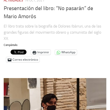
ACTIVIDADES
14 OCT, 2021
Presentación del libro: “No pasarán” de
Mario Amorós
El libro trata sobre la biografía de Dolores Ibárruri, una de las
grandes figuras del movimiento obrero y comunista del siglo
XX.
Compártelo:
Imprimir
WhatsApp
Correo electrónico