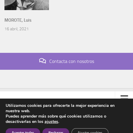
MOROTE, Luis
16 abril, 2021
Contacta con nosotros
Utilizamos cookies para ofrecerte la mejor experiencia en
nuestra web.
Contacto
Puedes aprender más sobre qué cookies utilizamos o
desactivarlas en los
ajustes
.
Colabora
Asociación Manuel Azaña © 2020 - Todos los derechos reservados
Aceptar todas
Rechazar
Ajustar cookies