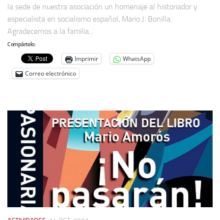
la sede de nuestra asociación un homenaje al historiador y
especialista en socialismo español, Mario J. Bonilla.
Agradecemos a la familia...
Compártelo:
Imprimir
WhatsApp
Correo electrónico