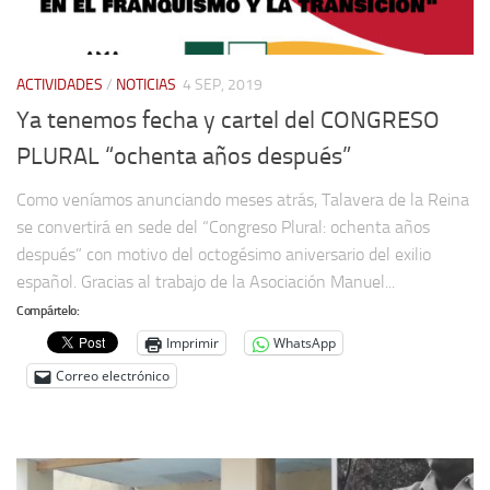
ACTIVIDADES
/
NOTICIAS
4 SEP, 2019
Ya tenemos fecha y cartel del CONGRESO
PLURAL “ochenta años después”
Como veníamos anunciando meses atrás, Talavera de la Reina
se convertirá en sede del “Congreso Plural: ochenta años
después” con motivo del octogésimo aniversario del exilio
español. Gracias al trabajo de la Asociación Manuel...
Compártelo:
Imprimir
WhatsApp
Correo electrónico