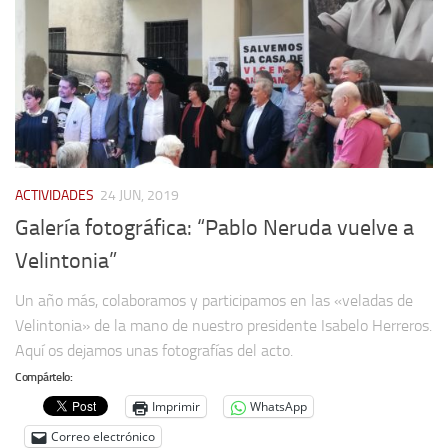
ACTIVIDADES
24 JUN, 2019
Galería fotográfica: “Pablo Neruda vuelve a
Velintonia”
Un año más, colaboramos y participamos en las «veladas de
Velintonia» de la mano de nuestro presidente Isabelo Herreros.
Aquí os dejamos unas fotografías del acto.
Compártelo:
Imprimir
WhatsApp
Correo electrónico