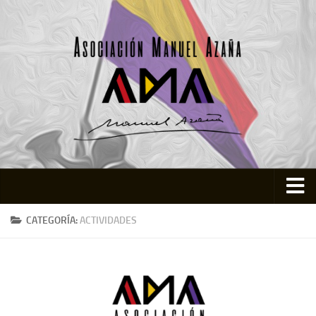
Inicio
CATEGORÍA:
ACTIVIDADES
Asociación
Quienes somos
Actividades
Colabora