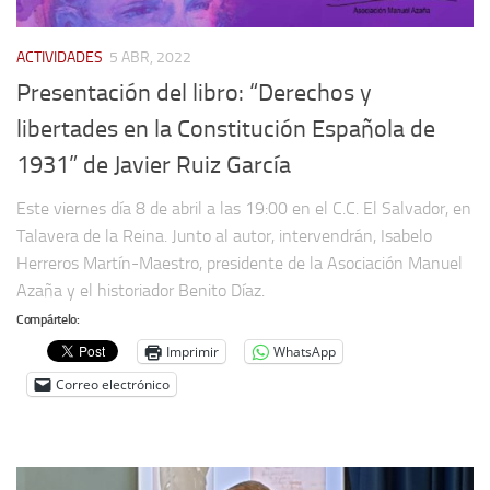
ACTIVIDADES
5 ABR, 2022
Presentación del libro: “Derechos y
libertades en la Constitución Española de
1931” de Javier Ruiz García
Este viernes día 8 de abril a las 19:00 en el C.C. El Salvador, en
Talavera de la Reina. Junto al autor, intervendrán, Isabelo
Herreros Martín-Maestro, presidente de la Asociación Manuel
Azaña y el historiador Benito Díaz.
Compártelo:
Imprimir
WhatsApp
Correo electrónico