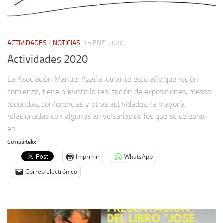
ACTIVIDADES
/
NOTICIAS
15 ENE, 2020
Actividades 2020
La Asociación Manuel Azaña, durante este año que recién
comienza, tiene prevista la realización de exposiciones, mesas
redondas, conferencias y otras actividades, la mayoría
relacionadas con algunos aniversarios de los que se celebran
en...
Compártelo:
Imprimir
WhatsApp
Correo electrónico