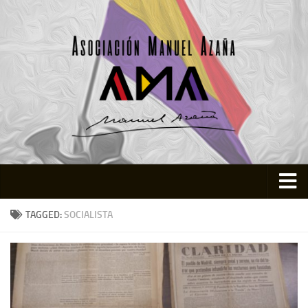
Inicio
TAGGED:
SOCIALISTA
Asociación
Quienes somos
Actividades
Colabora