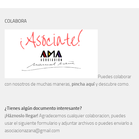
Archivo histórico
Archivo
COLABORA
Archivo Documental
Biografía
Cronología fundamental de Manuel Azaña
Artículos sobre Manuel Azaña
Ochenta años sin Manuel Azaña
Bibliografías
Puedes colaborar
con nosotros de muchas maneras,
pincha aquí
y descubre como.
Biblioteca
Catálogo Biblioteca
Catálogo Hemeroteca
¿Tienes algún documento interesante?
¡Háznoslo llegar!
Agradecemos cualquier colaboracion, puedes
Fondo Mario J. Bonilla
usar el siguiente formulario y adjuntar archivos o puedes enviarlo a
Biblioteca-Novedades
asociacionazana@gmail.com
Publicaciones destacadas de nuestra hemeroteca