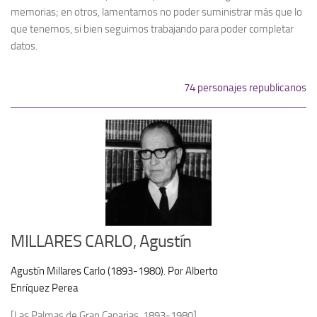
Archivo histórico
memorias; en otros, lamentamos no poder suministrar más que lo
que tenemos, si bien seguimos trabajando para poder completar
Archivo
datos.
Archivo Documental
Biografía
74 personajes republicanos
Cronología fundamental de Manuel Azaña
Artículos sobre Manuel Azaña
Ochenta años sin Manuel Azaña
Bibliografías
Biblioteca
Catálogo Biblioteca
MILLARES CARLO, Agustín
Catálogo Hemeroteca
Fondo Mario J. Bonilla
Agustín Millares Carlo (1893-1980). Por Alberto
Enríquez Perea
Biblioteca-Novedades
Publicaciones destacadas de nuestra hemeroteca
[Las Palmas de Gran Canarias, 1893-1980]