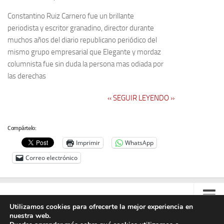
Constantino Ruiz Carnero fue un brillante
periodista y escritor granadino, director durante
muchos años del diario republicano periódico del
mismo grupo empresarial que Elegante y mordaz
columnista fue sin duda la persona mas odiada por
las derechas
‹‹ SEGUIR LEYENDO ››
Compártelo:
Imprimir
WhatsApp
Correo electrónico
Utilizamos cookies para ofrecerte la mejor experiencia en
nuestra web.
Contacto