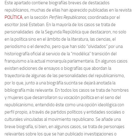
Este apartado contiene biografías breves de destacados
Contacto
republicanos, muchas de ellas han aparecido publicadas en la revista
POLÍTICA
, en la sección
Perfiles Republicanos
, coordinada por el
Memoria Histórica
escritor José Esteban. En la mayoría de los casos se trata de
Investigación previa de la represión en Talavera de la Reina (1937-
personalidades de la Segunda República que destacaron, no solo
1947).
en la política sino en el ámbito de la literatura, las ciencias, el
periodismo o el derecho, pero que han sido “olvidados” por una
Informe Represión en Toledo 1936-1947 | Buscador
historiografía oficial al servicio de la “modélica” transición del
Informe de la fosa de abril de 1939 de Tembleque
franquismo a la actual monarquía parlamentaria. En algunos casos
Enciclopedia Republicana
existen ediciones de ensayos o biografías que abordan la
trayectoria de algunas de las personalidades del republicanismo,
Militantes históricos IR
por lo que, junto a una biográfía sucinta se dejará anotada la
Personajes republicanos
bibliografía más relevante. En todos los casos se trata de hombres
y mujeres que desarrollaron su vocación política en el seno del
Izquierda Republicana. Agrupaciones y Militantes (1934-1939)
republicanismo, entendido éste como una opción ideológica con
Izquierda Republicana. Navarra
perfil propio, a través de partidos políticos y entidades sociales o
Izquierda Republicana. Galicia
culturales vinculadas al movimiento republicano. Se añade una
breve biografía, si bien, en algunos casos, se trata de personajes
Textos esenciales del republicanismo
relevantes sobre los que se han publicado investigaciones o