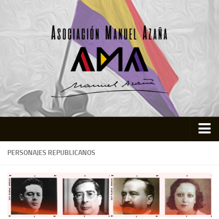
Inicio
PERSONAJES REPUBLICANOS
Asociación
Quienes somos
Actividades
Colabora