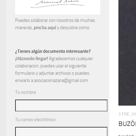
Puedes colaborar con nosotros de muchas
maneras,
pincha aquí
y descubre como.
¿Tienes algún documento interesante?
¡Háznoslo llegar!
Agradecemos cualquier
colaboracion, puedes usar el siguiente
formulario y adjuntar archivos o puedes
enviarlo a asociacionazana@gmail.com
Tu nombre
3 ENE, 2
Tu correo electrónico
BUZÓN