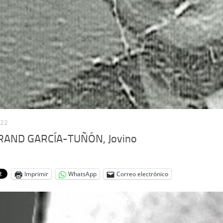
022
AND GARCÍA-TUÑÓN, Jovino
Imprimir
WhatsApp
Correo electrónico