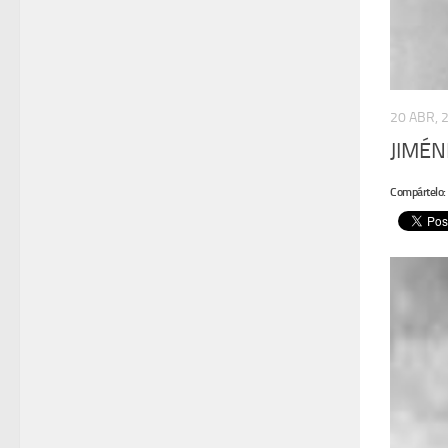
20 ABR, 
JIMÉN
Compártelo: